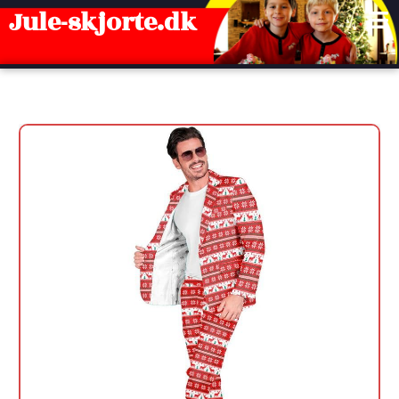
Gå
Jule-skjorte.dk
til
indholdet