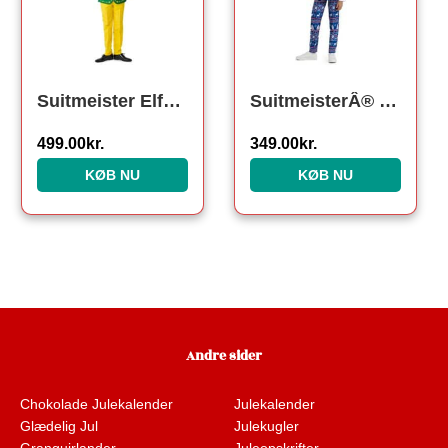
Suitmeister ElfÂ® Jakkesæt
SuitmeisterÂ® Nordic Noel Børnejakkesæt
499.00
kr.
349.00
kr.
KØB NU
KØB NU
Andre sider
Chokolade Julekalender
Julekalender
Glædelig Jul
Julekugler