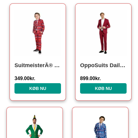
SuitmeisterÂ® Nordic Pixel Børnejakkesæt Rød
OppoSuits DailyÂ® Bold Burgundy Jakkesæt
349.00
kr.
899.00
kr.
KØB NU
KØB NU