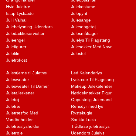
Granguirlander
Juleopskrifter
Hvid Juletræ
Julekostume
Istap Lyskæde
Julepynt
Jul i Valhal
Julesange
Julebelysning Udendørs
Julesengetøj
Juledækkeservietter
Julesmåkager
Juleengel
Julelys Til Flagstang
Julefigurer
Julesokker Med Navn
Julefilm
Julestel
Julefrokost
Julestjerne til Juletræ
Led Kalenderlys
Julesweater
Lyskæde Til Flagstang
Julesweater Til Damer
Makeup Julekalender
Juletallerkener
Nøddeknækker Figur
Juletøj
Oppustelig Julemand
Juletræ
Rensdyr med lys
Juletræsfod Med
Rystekugle
Vandbeholder
Sankta Lucia
Juletræslysholder
Trådløse juletræslys
Juletrøje
Udendørs Julelys