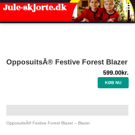
Gå
Jule-skjorte.dk
til
indholdet
OpposuitsÂ® Festive Forest Blazer
599.00
kr.
KØB NU
Beskrivelse
OpposuitsÂ® Festive Forest Blazer – Blazer