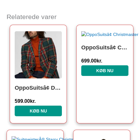
Relaterede varer
OppoSuitsâ¢ Christmaster
699.00
kr.
KØB NU
OppoSuitsâ¢ Deluxe Tartan Blazer
599.00
kr.
KØB NU