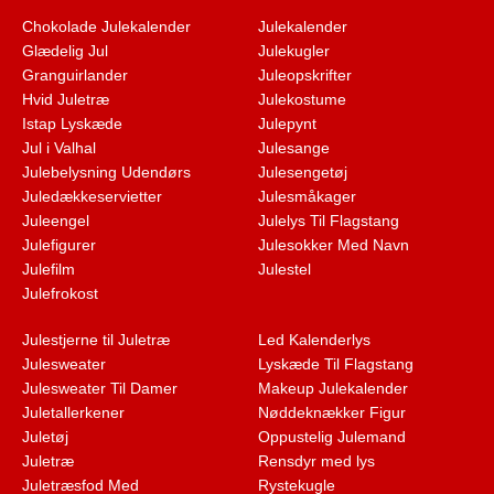
Chokolade Julekalender
Julekalender
Glædelig Jul
Julekugler
Granguirlander
Juleopskrifter
Hvid Juletræ
Julekostume
Istap Lyskæde
Julepynt
Jul i Valhal
Julesange
Julebelysning Udendørs
Julesengetøj
Juledækkeservietter
Julesmåkager
Juleengel
Julelys Til Flagstang
Julefigurer
Julesokker Med Navn
Julefilm
Julestel
Julefrokost
Julestjerne til Juletræ
Led Kalenderlys
Julesweater
Lyskæde Til Flagstang
Julesweater Til Damer
Makeup Julekalender
Juletallerkener
Nøddeknækker Figur
Juletøj
Oppustelig Julemand
Juletræ
Rensdyr med lys
Juletræsfod Med
Rystekugle