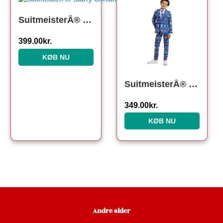
SuitmeisterÂ® Starry Christmas Tree Jakkesæt
399.00
kr.
KØB NU
SuitmeisterÂ® Nordic Noel Børnejakkesæt
349.00
kr.
KØB NU
Andre sider