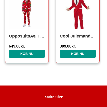
OpposuitsÂ® Festivity Red Teen Jakkesæt
Cool Julemand Jakkesæt
649.00
kr.
399.00
kr.
KØB NU
KØB NU
Andre sider