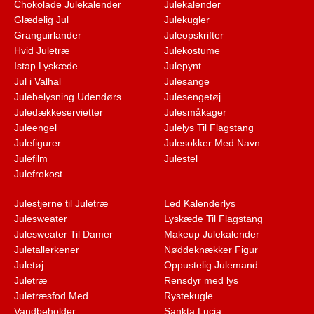
Chokolade Julekalender
Julekalender
Glædelig Jul
Julekugler
Granguirlander
Juleopskrifter
Hvid Juletræ
Julekostume
Istap Lyskæde
Julepynt
Jul i Valhal
Julesange
Julebelysning Udendørs
Julesengetøj
Juledækkeservietter
Julesmåkager
Juleengel
Julelys Til Flagstang
Julefigurer
Julesokker Med Navn
Julefilm
Julestel
Julefrokost
Julestjerne til Juletræ
Led Kalenderlys
Julesweater
Lyskæde Til Flagstang
Julesweater Til Damer
Makeup Julekalender
Juletallerkener
Nøddeknækker Figur
Juletøj
Oppustelig Julemand
Juletræ
Rensdyr med lys
Juletræsfod Med
Rystekugle
Vandbeholder
Sankta Lucia