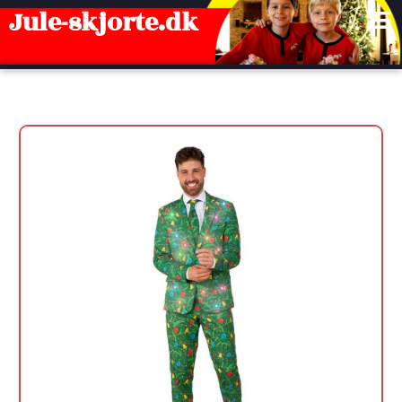
Gå
Jule-skjorte.dk
til
indholdet