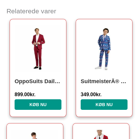
Relaterede varer
OppoSuits DailyÂ® Bold Burgundy Jakkesæt
SuitmeisterÂ® Nordic Noel Børnejakkesæt
899.00
kr.
349.00
kr.
KØB NU
KØB NU