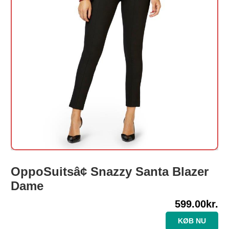
OppoSuitsâ¢ Snazzy Santa Blazer
Dame
599.00
kr.
KØB NU