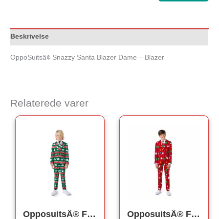
Beskrivelse
OppoSuitsâ¢ Snazzy Santa Blazer Dame – Blazer
Relaterede varer
OpposuitsÂ® Festivity Green Børnejakkesæt
OpposuitsÂ® Festivity Red Teen Jakkesæt