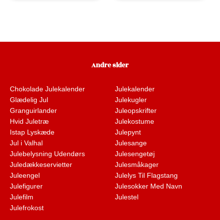
Andre sider
Chokolade Julekalender
Julekalender
Glædelig Jul
Julekugler
Granguirlander
Juleopskrifter
Hvid Juletræ
Julekostume
Istap Lyskæde
Julepynt
Jul i Valhal
Julesange
Julebelysning Udendørs
Julesengetøj
Juledækkeservietter
Julesmåkager
Juleengel
Julelys Til Flagstang
Julefigurer
Julesokker Med Navn
Julefilm
Julestel
Julefrokost