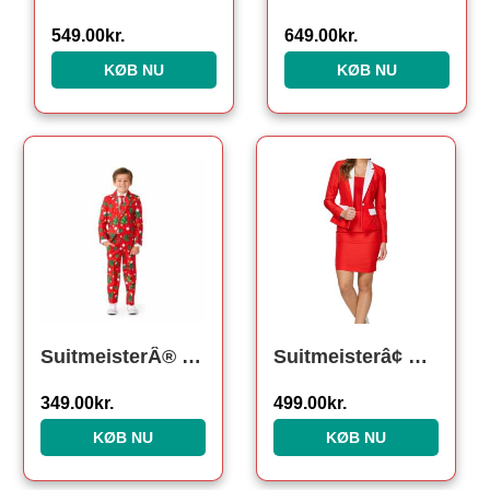
549.00
kr.
649.00
kr.
KØB NU
KØB NU
SuitmeisterÂ® Festive Tree Børnejakkesæt
Suitmeisterâ¢ Miss Santa
349.00
kr.
499.00
kr.
KØB NU
KØB NU