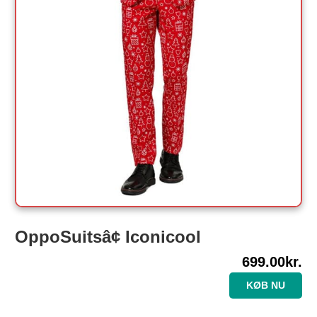
OppoSuitsâ¢ Iconicool
699.00
kr.
KØB NU