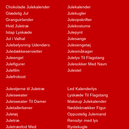
Chokolade Julekalender
Julekalender
Glædelig Jul
Julekugler
Granguirlander
Juleopskrifter
Hvid Juletræ
Julekostume
Istap Lyskæde
Julepynt
Jul i Valhal
Julesange
Julebelysning Udendørs
Julesengetøj
Juledækkeservietter
Julesmåkager
Juleengel
Julelys Til Flagstang
Julefigurer
Julesokker Med Navn
Julefilm
Julestel
Julefrokost
Julestjerne til Juletræ
Led Kalenderlys
Julesweater
Lyskæde Til Flagstang
Julesweater Til Damer
Makeup Julekalender
Juletallerkener
Nøddeknækker Figur
Juletøj
Oppustelig Julemand
Juletræ
Rensdyr med lys
Juletræsfod Med
Rystekugle