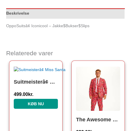
Beskrivelse
OppoSuitsâ¢ Iconicool – Jakke$Bukser$Slips
Relaterede varer
Suitmeisterâ¢ Miss Santa
499.00
kr.
KØB NU
The Awesome Christmas Suit Rød. Julejakkesæt