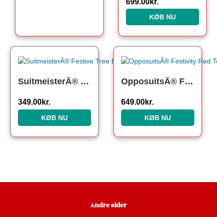
699.00
kr.
KØB NU
SuitmeisterÂ® Festive Tree Børnejakkesæt
OpposuitsÂ® Festivity Red Teen Jakkesæt
349.00
kr.
649.00
kr.
KØB NU
KØB NU
Andre sider