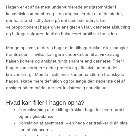
Hagen er et af de mest undervurderede ansigtsområder i
kosmetisk sammenhæng – og alligevel er det et af de steder,
der har størst indflydelse på det samlede udtryk. En
velproportioneret hage giver ansigtet en klar, defineret afslutning
og bidrager afgørende til en balanceret profil set fra siden.
Mange oplever, at deres hage er let tilbagetrukket eller mangler
fremtræden – hvilket kan gøre underkæben til at virke svag,
halsen kortere og ansigtet rundt snarere end defineret. Filler i
hagen kan korrigere dette præcist og effektivt, uden at det
kræver kirurgi. Med få injektioner kan behandleren fremskyde
hagen, skabe mere definition og forlænge den nederste del af
ansigtet på en måde, der ser fuldstændig naturlig ud.
Hvad kan filler i hagen opnå?
Fremskydning af en tilbagetrukket hage for bedre profil
og ansigtsbalance
Korrektion af asymmetri – en hage der trækker til én side
kan afbalanceres