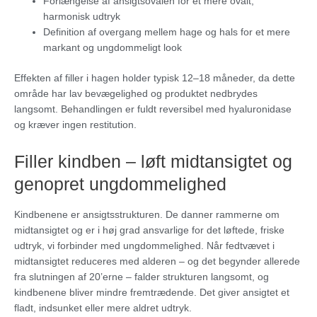
Forlængelse af ansigtsovalen for et mere ovalt,
harmonisk udtryk
Definition af overgang mellem hage og hals for et mere
markant og ungdommeligt look
Effekten af filler i hagen holder typisk 12–18 måneder, da dette
område har lav bevægelighed og produktet nedbrydes
langsomt. Behandlingen er fuldt reversibel med hyaluronidase
og kræver ingen restitution.
Filler kindben – løft midtansigtet og
genopret ungdommelighed
Kindbenene er ansigtsstrukturen. De danner rammerne om
midtansigtet og er i høj grad ansvarlige for det løftede, friske
udtryk, vi forbinder med ungdommelighed. Når fedtvævet i
midtansigtet reduceres med alderen – og det begynder allerede
fra slutningen af 20’erne – falder strukturen langsomt, og
kindbenene bliver mindre fremtrædende. Det giver ansigtet et
fladt, indsunket eller mere aldret udtryk.