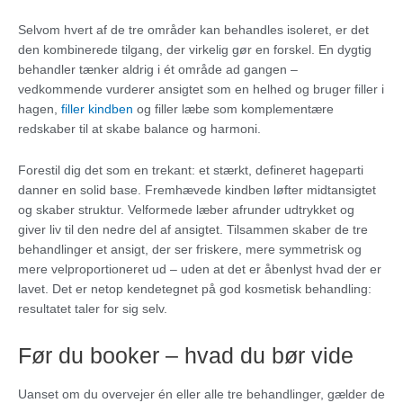
Selvom hvert af de tre områder kan behandles isoleret, er det
den kombinerede tilgang, der virkelig gør en forskel. En dygtig
behandler tænker aldrig i ét område ad gangen –
vedkommende vurderer ansigtet som en helhed og bruger filler i
hagen,
filler kindben
og filler læbe som komplementære
redskaber til at skabe balance og harmoni.
Forestil dig det som en trekant: et stærkt, defineret hageparti
danner en solid base. Fremhævede kindben løfter midtansigtet
og skaber struktur. Velformede læber afrunder udtrykket og
giver liv til den nedre del af ansigtet. Tilsammen skaber de tre
behandlinger et ansigt, der ser friskere, mere symmetrisk og
mere velproportioneret ud – uden at det er åbenlyst hvad der er
lavet. Det er netop kendetegnet på god kosmetisk behandling:
resultatet taler for sig selv.
Før du booker – hvad du bør vide
Uanset om du overvejer én eller alle tre behandlinger, gælder de