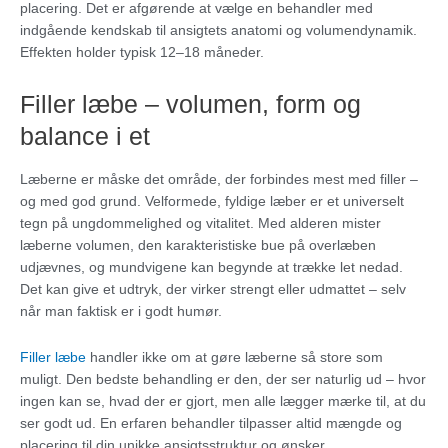
placering. Det er afgørende at vælge en behandler med
indgående kendskab til ansigtets anatomi og volumendynamik.
Effekten holder typisk 12–18 måneder.
Filler læbe – volumen, form og
balance i et
Læberne er måske det område, der forbindes mest med filler –
og med god grund. Velformede, fyldige læber er et universelt
tegn på ungdommelighed og vitalitet. Med alderen mister
læberne volumen, den karakteristiske bue på overlæben
udjævnes, og mundvigene kan begynde at trække let nedad.
Det kan give et udtryk, der virker strengt eller udmattet – selv
når man faktisk er i godt humør.
Filler læbe
handler ikke om at gøre læberne så store som
muligt. Den bedste behandling er den, der ser naturlig ud – hvor
ingen kan se, hvad der er gjort, men alle lægger mærke til, at du
ser godt ud. En erfaren behandler tilpasser altid mængde og
placering til din unikke ansigtsstruktur og ønsker.