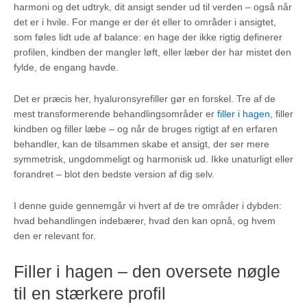
harmoni og det udtryk, dit ansigt sender ud til verden – også når
det er i hvile. For mange er der ét eller to områder i ansigtet,
som føles lidt ude af balance: en hage der ikke rigtig definerer
profilen, kindben der mangler løft, eller læber der har mistet den
fylde, de engang havde.
Det er præcis her, hyaluronsyrefiller gør en forskel. Tre af de
mest transformerende behandlingsområder er
filler i hagen
, filler
kindben og filler læbe – og når de bruges rigtigt af en erfaren
behandler, kan de tilsammen skabe et ansigt, der ser mere
symmetrisk, ungdommeligt og harmonisk ud. Ikke unaturligt eller
forandret – blot den bedste version af dig selv.
I denne guide gennemgår vi hvert af de tre områder i dybden:
hvad behandlingen indebærer, hvad den kan opnå, og hvem
den er relevant for.
Filler i hagen – den oversete nøgle
til en stærkere profil