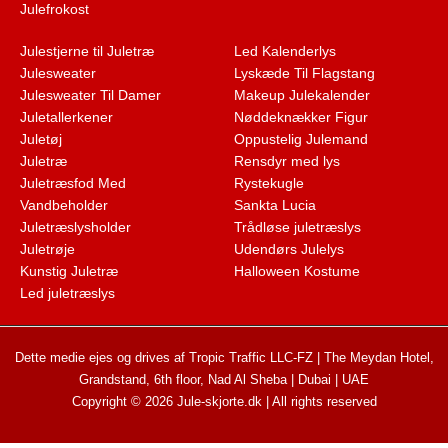
Julefrokost
Julestjerne til Juletræ
Led Kalenderlys
Julesweater
Lyskæde Til Flagstang
Julesweater Til Damer
Makeup Julekalender
Juletallerkener
Nøddeknækker Figur
Juletøj
Oppustelig Julemand
Juletræ
Rensdyr med lys
Juletræsfod Med
Rystekugle
Vandbeholder
Sankta Lucia
Juletræslysholder
Trådløse juletræslys
Juletrøje
Udendørs Julelys
Kunstig Juletræ
Halloween Kostume
Led juletræslys
Dette medie ejes og drives af Tropic Traffic LLC-FZ | The Meydan Hotel,
Grandstand, 6th floor, Nad Al Sheba | Dubai | UAE
Copyright © 2026 Jule-skjorte.dk | All rights reserved