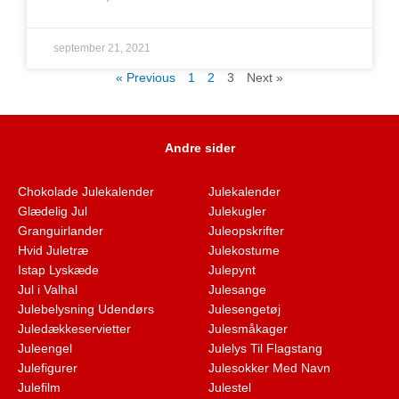
september 21, 2021
« Previous
1
2
3
Next »
Andre sider
Chokolade Julekalender
Julekalender
Glædelig Jul
Julekugler
Granguirlander
Juleopskrifter
Hvid Juletræ
Julekostume
Istap Lyskæde
Julepynt
Jul i Valhal
Julesange
Julebelysning Udendørs
Julesengetøj
Juledækkeservietter
Julesmåkager
Juleengel
Julelys Til Flagstang
Julefigurer
Julesokker Med Navn
Julefilm
Julestel