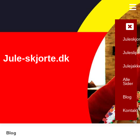
Gå
til
indholdet
Juleskjo
Juleslips
Jule-skjorte.dk
Julejak
Alle
Sider
Blog
Kontakt
Blog